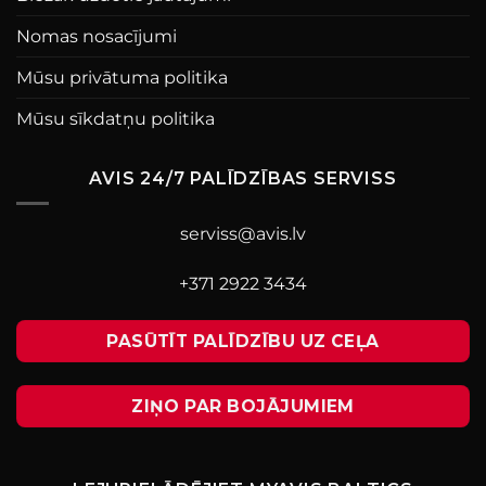
Nomas nosacījumi
Mūsu privātuma politika
Mūsu sīkdatņu politika
AVIS 24/7 PALĪDZĪBAS SERVISS
serviss@avis.lv
+371 2922 3434
PASŪTĪT PALĪDZĪBU UZ CEĻA
ZIŅO PAR BOJĀJUMIEM