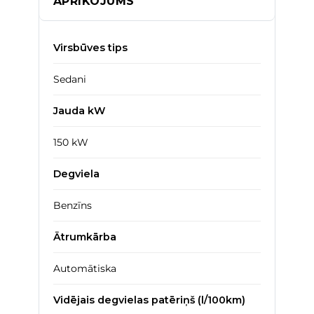
APRĪKOJUMS
Virsbūves tips
Sedani
Jauda kW
150 kW
Degviela
Benzīns
Ātrumkārba
Automātiska
Vidējais degvielas patēriņš (l/100km)