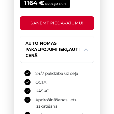
1164
€
Iekļaujot PVN
SAŅEMT PIEDĀVĀJUMU!
AUTO NOMAS
PAKALPOJUMI IEKĻAUTI
CENĀ
24/7 palīdzība uz ceļa
OCTA
KASKO
Apdrošināšanas lietu
izskatīšana