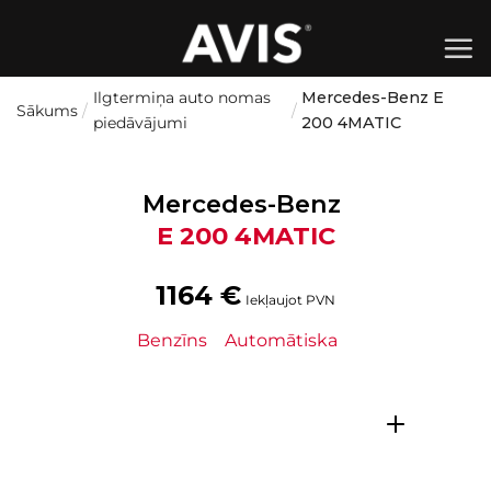
Skip
to
content
Ilgtermiņa auto nomas
Mercedes-Benz E
Sākums
/
/
piedāvājumi
200 4MATIC
Mercedes-Benz
E 200 4MATIC
1164
€
Iekļaujot PVN
Benzīns
Automātiska