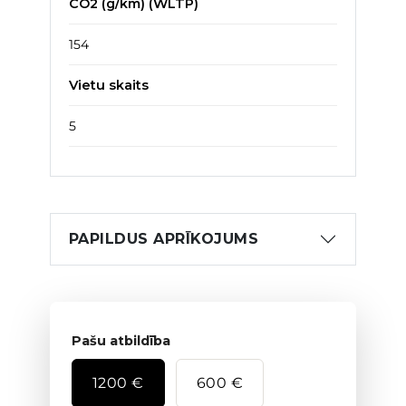
CO2 (g/km) (WLTP)
154
Vietu skaits
5
PAPILDUS APRĪKOJUMS
Pašu atbildība
1200 €
600 €