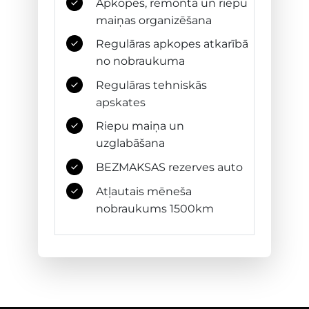
Apkopes, remonta un riepu
maiņas organizēšana
Regulāras apkopes atkarībā
no nobraukuma
Regulāras tehniskās
apskates
Riepu maiņa un
uzglabāšana
BEZMAKSAS rezerves auto
Atļautais mēneša
nobraukums 1500km