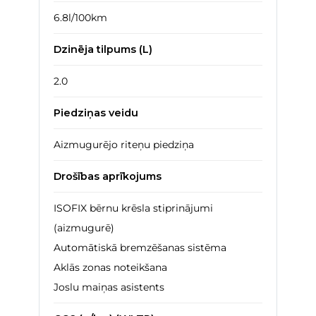
6.8l/100km
Dzinēja tilpums (L)
2.0
Piedziņas veidu
Aizmugurējo riteņu piedziņa
Drošības aprīkojums
ISOFIX bērnu krēsla stiprinājumi
(aizmugurē)
Automātiskā bremzēšanas sistēma
Aklās zonas noteikšana
Joslu maiņas asistents